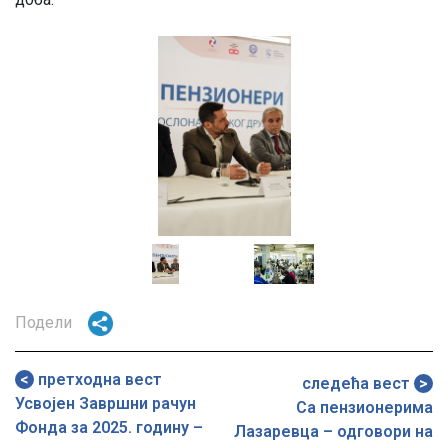
Image
Image
Image
Image
Подели
претходна вест
резултат пословања
следећа вест
Усвојен Завршни рачун
најбољи до сада
Са пензионерима
Фонда за 2025. годину –
Лазаревца – одговори на