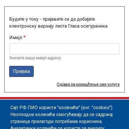
Будите у току - пријавите се да добијате
електронску верзију листа Гласа осигураника.
Имејл
Унесите вашу имејл адресу
Пријава
Одјава за коришћење ове услуге
Сајт РФ ПИО користи "колачиће" (енг. "cookies").
Footer menu
Политика квалитета
Информатор
Неопходни колачићи омогућавају да се садржај
страница прилагоди потребама корисника.
Заштита података о личности
Аналитички колачићи се користе за анализу