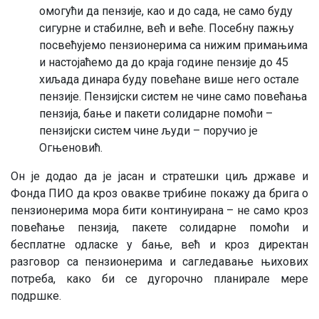
омогући да пензије, као и до сада, не само буду
сигурне и стабилне, већ и веће. Посебну пажњу
посвећујемо пензионерима са нижим примањима
и настојаћемо да до краја године пензије до 45
хиљада динара буду повећане више него остале
пензије. Пензијски систем не чине само повећања
пензија, бање и пакети солидарне помоћи –
пензијски систем чине људи – поручио је
Огњеновић.
Он је додао да је јасан и стратешки циљ државе и
Фонда ПИО да кроз овакве трибине покажу да брига о
пензионерима мора бити континуирана – не само кроз
повећање пензија, пакете солидарне помоћи и
бесплатне одласке у бање, већ и кроз директан
разговор са пензионерима и сагледавање њихових
потреба, како би се дугорочно планирале мере
подршке.