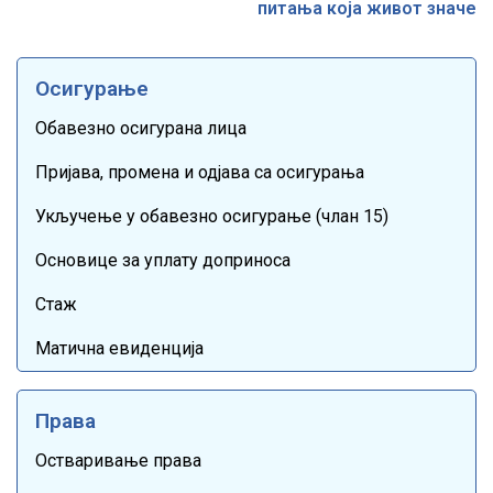
питања која живот значе
Осигурање
Обавезно осигурана лица
Пријава, промена и одјава са осигурања
Укључење у обавезно осигурање (члан 15)
Основице за уплату доприноса
Стаж
Матична евиденција
Права
Остваривање права