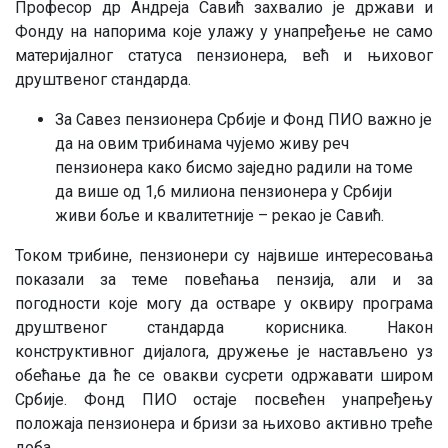
Професор др Андреја Савић захвалио je држави и
Фонду на напорима које улажу у унапређење не само
материјалног статуса пензионера, већ и њиховог
друштвеног стандарда.
За Савез пензионера Србије и Фонд ПИО важно је
да на овим трибинама чујемо живу реч
пензионера како бисмо заједно радили на томе
да више од 1,6 милиона пензионера у Србији
живи боље и квалитетније – рекао је Савић.
Током трибине, пензионери су највише интересовања
показали за теме повећања пензија, али и за
погодности које могу да остваре у оквиру програма
друштвеног стандарда корисника. Након
конструктивног дијалога, дружење је настављено уз
обећање да ће се овакви сусрети одржавати широм
Србије. Фонд ПИО остаје посвећен унапређењу
положаја пензионера и бризи за њихово активно треће
доба.