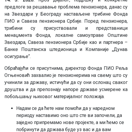
предлоге за решавање проблема пензионера, данас су
на Звездари у Београду настављене трибине Фонда
ПИО и Савеза пензионера Србије. Поред пензионера,
трибини су присуствовали и представници
менаџмента Фонда, локалне самоуправе Општине
Звездара, Савеза пензионера Србије као и партнера –
Банке Поштанска штедионица и Компаније „Дунав
осигурање“.
Обраћајући се присутнима, директор Фонда ПИО Реља
Огњеновић захвалио је пензионерима на свему што су
учинили за државу, истичући да су они ослонац сваког
друштва и да препознају напоре државе усмерене ка
побољшању њиховог материјалног положаја.
Надам се да ћете нам помоћи да у наредном
периоду наставимо оно што сте ви започели, да
заједно припремамо нове пројекте, а ми ћемо се
побринути да држава буде уз вас и да вам