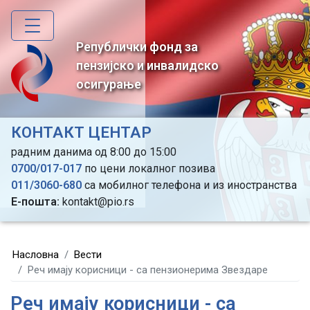
Skip
to
main
Републички фонд за
content
пензијско и инвалидско
осигурање
КОНТАКТ ЦЕНТАР
радним данима од 8:00 до 15:00
0700/017-017
по цени локалног позива
011/3060-680
са мобилног телефона и из иностранства
Е-пошта:
kontakt@pio.rs
Насловна
Вести
Реч имају корисници - са пензионерима Звездаре
Реч имају корисници - са