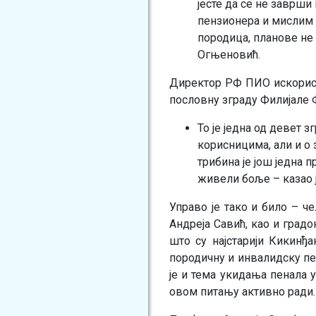
јесте да се не заврши
пензионера и мислим д
породица, планове не 
Огњеновић.
Директор РФ ПИО искорист
пословну зграду Филијале 
То је једна од девет 
корисницима, али и о 
трибина је још једна 
живели боље – казао 
Управо је тако и било – 
Андреја Савић, као и град
што су најстарији Кикинђ
породичну и инвалидску пен
је и тема укидања пенала у
овом питању активно ради.