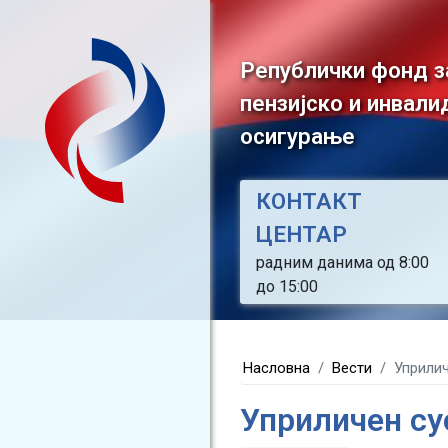
Републички фонд з
пензијско и инвали
осигурање
КОНТАКТ
ЦЕНТАР
радним данима од 8:00
до 15:00
Насловна
Вести
Уприлич
Уприличен су