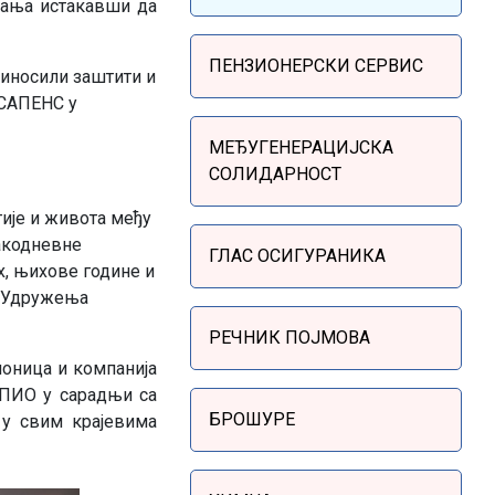
јања истакавши да
Sidebar Menu
ПЕНЗИОНЕРСКИ СЕРВИС
приносили заштити и
 САПЕНС у
МЕЂУГЕНЕРАЦИЈСКА
СОЛИДАРНОСТ
гије и живота међу
вакодневне
ГЛАС ОСИГУРАНИКА
х, њихове године и
и Удружења
РЕЧНИК ПОЈМОВА
оница и компанија
 ПИО у сарадњи са
БРОШУРЕ
 у свим крајевима