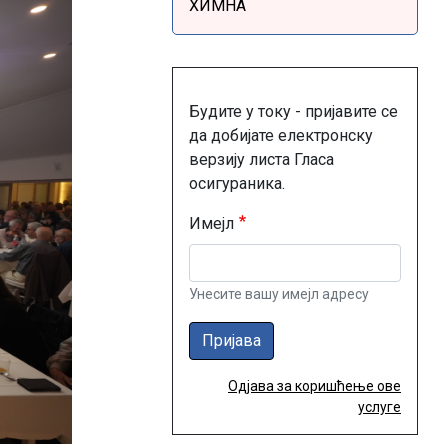
ХИМНА
Будите у току - пријавите се
да добијате електронску
верзију листа Гласа
осигураника.
Имејл
Унесите вашу имејл адресу
Пријава
Одјава за коришћење ове
услуге