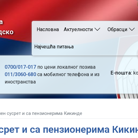
Skip
to
main
а
Main navigation
content
Насловна
Актуелности
Обрасци
дско
Најчешћа питања
0700/017-017
по цени локалног позива
Е-пошта:
ko
011/3060-680
са мобилног телефона и из
иностранства
ен сусрет и са пензионерима Кикинде
срет и са пензионерима Кики