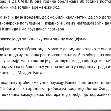
азао је да САПЕНС ове године обележава 80 година посто
Србији има толики временски ход.
ало значи да је вредело, да смо били квалитетни, да смо до
ионерске популације – изјавио је Савић, наглашавајући да
 Кикинда има поузданог партнера.
ласио је да овакви скупови одишу емоцијама.
ој наших суграђана, онда можете да видите колико је енер
можете да чујете када разговарате с њима без обзира на с
 суочавају. Наш задатак је да их слушамо, да поштујемо њи
о радимо на побољшању услова живота уз подршку града 
 рекао је Младен Богдан.
 подршку трибинама увек пружају Банка Поштанска штеди
о ће бити и на наредним трибинама кроз које ће се Фонд
 локалних самоуправа, постарати да дође до корисника