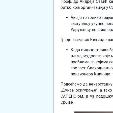
Проф. др Андреја Савић к
ретко која организација у 
Ако је то толико трај
заступању укупне пенз
Удружењу пензионера
Градоначелник Кикинде наг
Када видите толики бр
њима, мудрости које 
проблеме са којима се
зрелост. Свакодневн
пензионера Кикинда –
Подсећамо да неизоставну
„Дунав осигурање”, а так
САПЕНС-ом, и уз подршку
Србије.