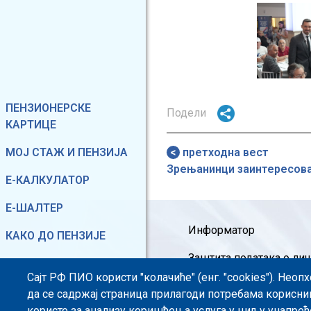
Image
Image
Image
Фиксирани мени
ПЕНЗИОНЕРСКЕ
Подели
КАРТИЦЕ
МОЈ СТАЖ И ПЕНЗИЈА
претходна вест
Зрењанинци заинтересова
Е-КАЛКУЛАТОР
Е-ШАЛТЕР
Footer menu
Информатор
КАКО ДО ПЕНЗИЈЕ
Заштита података о ли
ГЛАС ОСИГУРАНИКА
Сајт РФ ПИО користи "колачиће" (енг. "cookies"). Нео
Информације од јавног 
да се садржај страница прилагоди потребама корисни
користе за анализу коришћења услуга у циљу унапређ