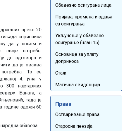
Обавезно осигурана лица
Пријава, промена и одјава
са осигурања
 одржаних преко 20
Укључење у обавезно
 хиљада корисника
осигурање (члан 15)
ику да у новом и
е своје потребе,
Основице за уплату
у до одговора и
доприноса
чити да је оваква
потребна. То се
Стаж
ржаној 4. јуна у
Матична евиденција
о 300 најстаријих
северу Баната, а
гњеновић, тада је
Права
ја године одржи 60
Остваривање права
 наредна обавеза
Старосна пензија