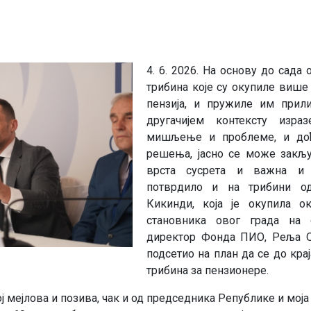
4. 6. 2026. На основу до сада
трибина које су окупиле више
пензија, и пружиле им прил
другачијем контексту израз
мишљење и проблеме, и дођ
решења, јасно се може закљу
врста сусрета и важна и 
потврдило и на трибини од
Кикинди, која је окупила ок
становника овог града на 
директор Фонда ПИО, Реља О
подсетио на план да се до кра
трибина за пензионере.
 мејлова и позива, чак и од председника Републике и моја