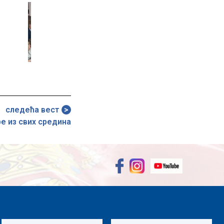
Image
Image
Image
следећа вест
ре из свих средина