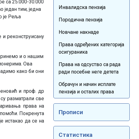
ре са 25.000-30.000
Инвалидска пензија
 један тим, једна
о је Реља
Породична пензија
Новчане накнаде
 и реконструисану
Права одређених категорија
осигураника
 бринемо и о нашим
зионерима. Ова
Права на одсуство са рада
радимо како би они
ради посебне неге детета
Обрачун и начин исплате
еновић и проф. др
пензија и осталих права
 су разматрали све
варивања права на
Прописи
 помоћи. Покренута
е истакао да се на
Статистика