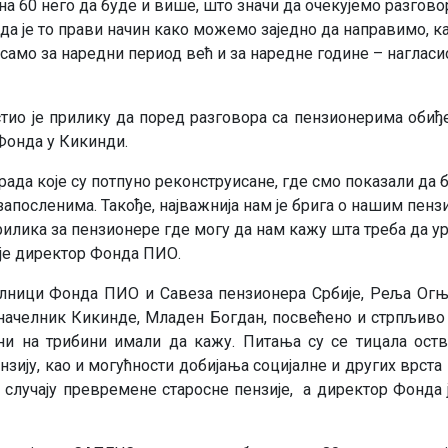
 на 60 него да буде и више, што значи да очекујемо разгово
а је то прави начин како можемо заједно да направимо, као
само за наредни период већ и за наредне године – нагласи
ио је прилику да поред разговора са пензионерима обиђе
Фонда у Кикинди.
зграда које су потпуно реконструисане, где смо показали да
запосленима. Такође, најважнија нам је брига о нашим пен
прилика за пензионере где могу да нам кажу шта треба да у
је директор Фонда ПИО.
челници Фонда ПИО и Савеза пензионера Србије, Реља Огњ
оначелник Кикинде, Младен Богдан, посвећено и стрпљиво
ани на трибини имали да кажу. Питања су се тицала ост
зију, као и могућности добијања социјалне и других врста
 случају превремене старосне пензије, а директор Фонда ј