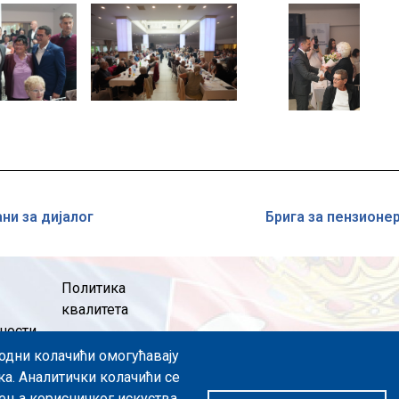
Image
Image
ни за дијалог
Брига за пензионе
Политика
квалитета
чности
пходни колачићи омогућавају
значаја
ка. Аналитички колачићи се
ења корисничког искуства.