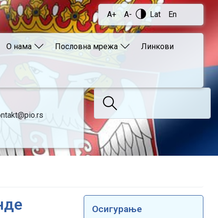
A+
A-
Lat
En
О нама
Пословна мрежа
Линкови
ntakt@pio.rs
нде
Осигурање