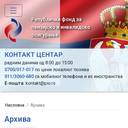
Skip
to
main
Републички фонд за
content
пензијско и инвалидско
осигурање
КОНТАКТ ЦЕНТАР
радним данима од 8:00 до 15:00
0700/017-017
по цени локалног позива
011/3060-680
са мобилног телефона и из иностранства
Е-пошта:
kontakt@pio.rs
Насловна
Архива
Архива