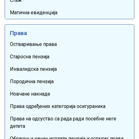
Стаж
Матична евиденција
Права
Остваривање права
Старосна пензија
Инвалидска пензија
Породична пензија
Новчане накнаде
Права одређених категорија осигураника
Права на одсуство са рада ради посебне неге
детета
Обрачун и начин исплате пензија и осталих права