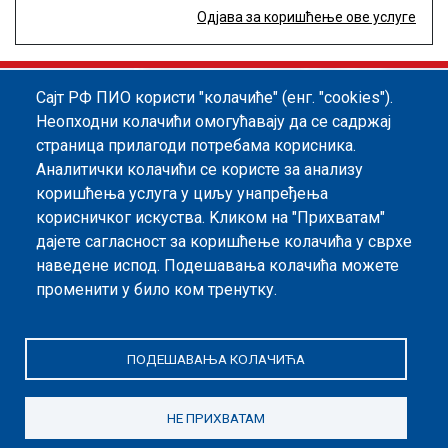
Одјава за коришћење ове услуге
Сајт РФ ПИО користи "колачиће" (енг. "cookies").
Footer menu
Политика квалитета
Информатор
Неопходни колачићи омогућавају да се садржај
страница прилагоди потребама корисника.
Заштита података о личности
Аналитички колачићи се користе за анализу
Информације од јавног значаја
коришћења услуга у циљу унапређења
корисничког искуства. Kликом на "Прихватам"
Мапа сајта
дајете сагласност за коришћење колачића у сврхе
наведене испод. Подешавања колачића можете
Архива
променити у било ком тренутку.
Политика безбедности информација
ПОДЕШАВАЊА КОЛАЧИЋА
НЕ ПРИХВАТАМ