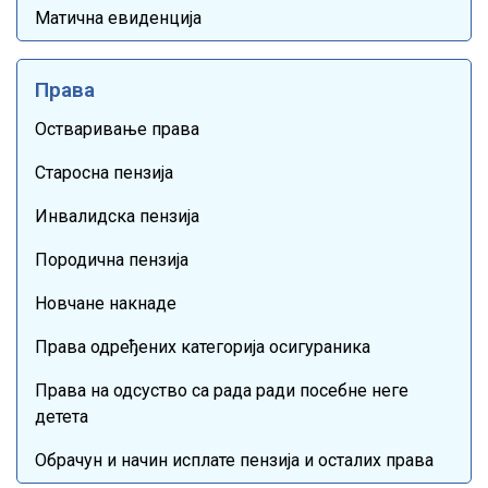
Матична евиденција
Права
Остваривање права
Старосна пензија
Инвалидска пензија
Породична пензија
Новчане накнаде
Права одређених категорија осигураника
Права на одсуство са рада ради посебне неге
детета
Обрачун и начин исплате пензија и осталих права