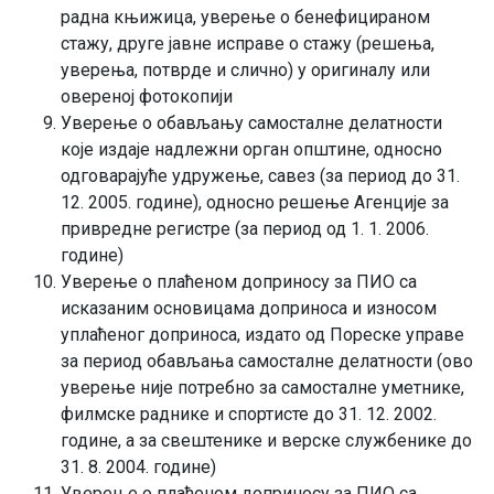
радна књижица, уверење о бенефицираном
стажу, друге јавне исправе о стажу (решења,
уверења, потврде и слично) у оригиналу или
овереној фотокопији
Уверење о обављању самосталне делатности
које издаје надлежни орган општине, односно
одговарајуће удружење, савез (за период до 31.
12. 2005. године), односно решење Агенције за
привредне регистре (за период од 1. 1. 2006.
године)
Уверење о плаћеном доприносу за ПИО са
исказаним основицама доприноса и износом
уплаћеног доприноса, издато од Пореске управе
за период обављања самосталне делатности (ово
уверење није потребно за самосталне уметнике,
филмске раднике и спортисте до 31. 12. 2002.
године, а за свештенике и верске службенике до
31. 8. 2004. године)
Уверење о плаћеном доприносу за ПИО са