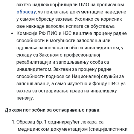
захтев надлежној филијали ПИО на прописаном
обрасцу
, уз прилагање документације наведене
у самом обрасцу захтева. Уколико се корисник
ове накнаде запосли, исплата се обуставља.
Комисије РФ ПИО и НЗС вештаче процену радне
способности и могућности запослења или
одржања запослења особа са инвалидитетом, у
складу са Законом о професионалној
рехабилитацији и запошљавању особа са
инвалидитетом. Захтеви за процену радне
способности подносе се Националној служби за
запошљавање, а само изузетно и Фонду ПИО, уз
захтев за остваривање права на инвалидску
пензију.
Докази потребни за остваривање права:
Образац бр. 1 ординирајућег лекара, са
медицинском документацијом (специјалистички