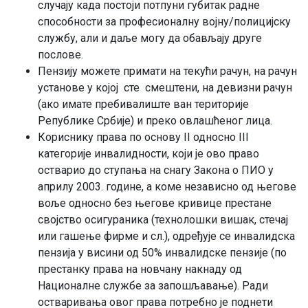
случају када постоји потпуни губитак радне
способности за професионалну војну/полицијску
службу, али и даље могу да обављају друге
послове.
Пензију можете примати на текући рачун, на рачун
установе у којој сте смештени, на девизни рачун
(ако имате пребивалиште ван територије
Републике Србије) и преко овлашћеног лица.
Кориснику права по основу II односно III
категорије инвалидности, који је ово право
остварио до ступања на снагу Закона о ПИО у
априлу 2003. године, а коме независно од његове
воље односно без његове кривице престане
својство осигураника (технолошки вишак, стечај
или гашење фирме и сл.), одређује се инвалидска
пензија у висини од 50% инвалидске пензије (по
престанку права на новчану накнаду од
Националне службе за запошљавање). Ради
остваривања овог права потребно је поднети