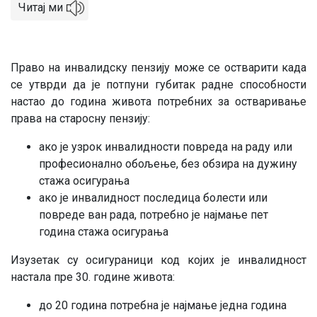
Читај ми
Право на инвалидску пензију може се остварити када
се утврди да је потпуни губитак радне способности
настао до година живота потребних за остваривање
права на старосну пензију:
ако је узрок инвалидности повреда на раду или
професионално обољење, без обзира на дужину
стажа осигурања
ако је инвалидност последица болести или
повреде ван рада, потребно је најмање пет
година стажа осигурања
Изузетак су осигураници код којих је инвалидност
настала пре 30. године живота:
до 20 година потребна је најмање једна година