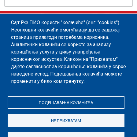
Сајт РФ ПИО користи "колачиће" (енг. "cookies").
Footer menu
Политика квалитета
Информатор
Неопходни колачићи омогућавају да се садржај
страница прилагоди потребама корисника.
Заштита података о личности
Аналитички колачићи се користе за анализу
Информације од јавног значаја
коришћења услуга у циљу унапређења
корисничког искуства. Kликом на "Прихватам"
Мапа сајта
дајете сагласност за коришћење колачића у сврхе
наведене испод. Подешавања колачића можете
Архива
променити у било ком тренутку.
Политика безбедности информација
ПОДЕШАВАЊА КОЛАЧИЋА
НЕ ПРИХВАТАМ