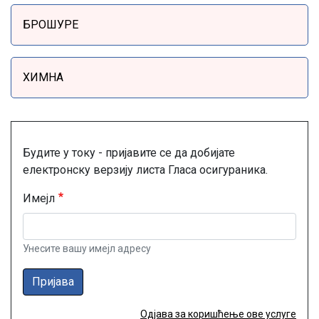
БРОШУРЕ
ХИМНА
Будите у току - пријавите се да добијате
електронску верзију листа Гласа осигураника.
Имејл
Унесите вашу имејл адресу
Пријава
Одјава за коришћење ове услуге