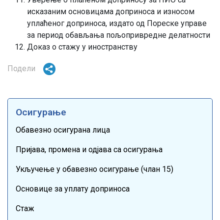
исказаним основицама доприноса и износом
уплаћеног доприноса, издато од Пореске управе
за период обављања пољопривредне делатности
Доказ о стажу у иностранству
Подели
Осигурање
Обавезно осигурана лица
Пријава, промена и одјава са осигурања
Укључење у обавезно осигурање (члан 15)
Основице за уплату доприноса
Стаж