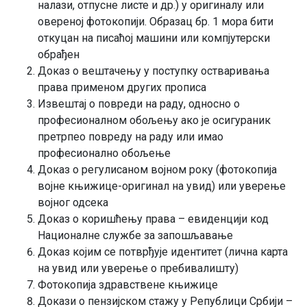
налази, отпусне листе и др.) у оригиналу или
овереној фотокопији. Образац бр. 1 мора бити
откуцан на писаћој машини или компјутерски
обрађен
Доказ о вештачењу у поступку остваривања
права применом других прописа
Извештај о повреди на раду, односно о
професионалном обољењу ако је осигураник
претрпео повреду на раду или имао
професионално обољење
Доказ о регулисаном војном року (фотокопија
војне књижице-оригинал на увид) или уверење
војног одсека
Доказ о коришћењу права – евиденцији код
Националне службе за запошљавање
Доказ којим се потврђује идентитет (лична карта
на увид или уверење о пребивалишту)
Фотокопија здравствене књижице
Докази о пензијском стажу у Републици Србији –