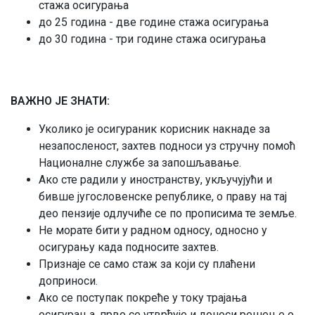
стажа осигурања
до 25 година - две године стажа осигурања
до 30 година - три године стажа осигурања
ВАЖНО ЈЕ ЗНАТИ:
Уколико је осигураник корисник накнаде за
незапосленост, захтев подноси уз стручну помоћ
Националне службе за запошљавање.
Ако сте радили у иностранству, укључујући и
бивше југословенске републике, о праву на тај
део пензије одлучиће се по прописима те земље.
Не морате бити у радном односу, односно у
осигурању када подносите захтев.
Признаје се само стаж за који су плаћени
доприноси.
Ако се поступак покреће у току трајања
осигурања, прво се утврђује и доноси решење о