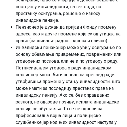
постојању инвалидности, па тек онда, по
престанку осигурања, решење о износу
инвалидске пензије.
Пензионер је дужан да пријави Фонду промену
адресе, као и друге промене које су од утицаја на
право (заснивање радног односа и слично).
Инвалидски пензионер може ући у осигурање по
основу обављања привремених, повремених или
уговорених послова, али не и по уговору о раду.
Потписивањем уговора о раду инвалидском
пензионер може бити позван на преглед ради
утврђивања промене у стању инвалидности, што
може имати за последицу престанак права на
инвалидску пензију. Ако се, без оправданих
разлога, не одазове позиву, исплата инвалидске
пензије се обуставља. То се не односи на
професионална војна лица и полицијске
службенике јер код њих инвалидност наступа у