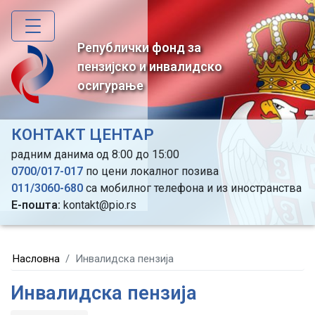
Skip
to
main
Републички фонд за
content
пензијско и инвалидско
осигурање
КОНТАКТ ЦЕНТАР
радним данима од 8:00 до 15:00
0700/017-017
по цени локалног позива
011/3060-680
са мобилног телефона и из иностранства
Е-пошта:
kontakt@pio.rs
Насловна
Инвалидска пензија
Инвалидска пензија