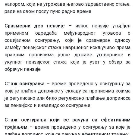
напором, који не угрожава његово здравствено стање,
ради на свом послу пуно радно време
Сразмерни део пензије
– износ пензије утврђен
применом одредаба међународног уговора о
социјалном осигурању, који је сразмеран односу
између пензијског стажа навршеног искључиво према
правним прописима једне државе уговорнице и
укупног пензијског стажа који је узет у обзир за
обрачун пензије
Стаж осигурања
– време проведено у осигурању за
које је плаћен допринос у складу са прописима којима
је регулисано или било регулисано плаћање доприноса
за пензијско и инвалидско осигурање
Стаж осигурања који се рачуна са ефективним
трајањем
– време проведено у осигурању за које је
плаћен допринос, које се рачуна у ефективном трајању