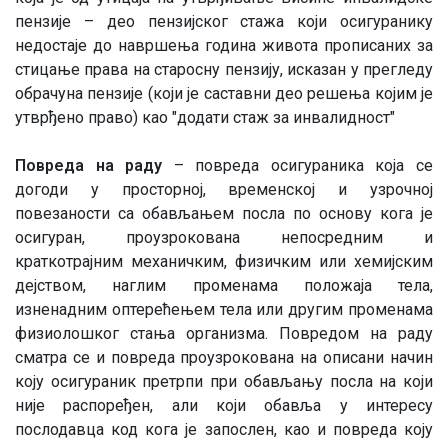
пензије – део пензијског стажа који осигуранику
недостаје до навршења година живота прописаних за
стицање права на старосну пензију, исказан у прегледу
обрачуна пензије (који је саставни део решења којим је
утврђено право) као "додати стаж за инвалидност"
Повреда на раду
– повреда осигураника која се
догоди у просторној, временској и узрочној
повезаности са обављањем посла по основу кога је
осигуран, проузрокована непосредним и
краткотрајним механичким, физичким или хемијским
дејством, наглим променама положаја тела,
изненадним оптерећењем тела или другим променама
физиолошког стања организма. Повредом на раду
сматра се и повреда проузрокована на описани начин
коју осигураник претрпи при обављању посла на који
није распоређен, али који обавља у интересу
послодавца код кога је запослен, као и повреда коју