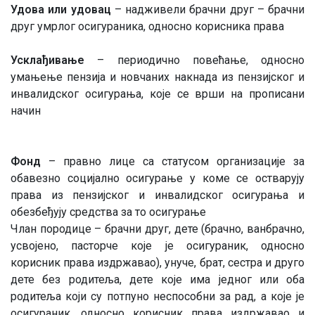
Удова или удовац
– надживели брачни друг – брачни
друг умрлог осигураника, односно корисника права
Усклађивање
– периодично повећање, односно
умањење пензија и новчаних накнада из пензијског и
инвалидског осигурања, које се врши на прописани
начин
Фонд
– правно лице са статусом организације за
обавезно социјално осигурање у коме се остварују
права из пензијског и инвалидског осигурања и
обезбеђују средства за то осигурање
Члан породице – брачни друг, дете (брачно, ванбрачно,
усвојено, пасторче које је осигураник, односно
корисник права издржавао), унуче, брат, сестра и друго
дете без родитеља, дете које има једног или оба
родитеља који су потпуно неспособни за рад, а које је
осигураник, односно корисник права издржавао и