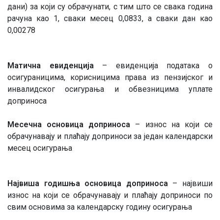
дани) за који су обрачунати, с тим што се свака година
рачуна као 1, сваки месец 0,0833, а сваки дан као
0,00278
Матична евиденција
– евиденција података о
осигураницима, корисницима права из пензијског и
инвалидског осигурања и обвезницима уплате
доприноса
Месечна основица доприноса
– износ на који се
обрачунавају и плаћају доприноси за један календарски
месец осигурања
Највиша годишња основица доприноса
– највиши
износ на који се обрачунавају и плаћају доприноси по
свим основима за календарску годину осигурања