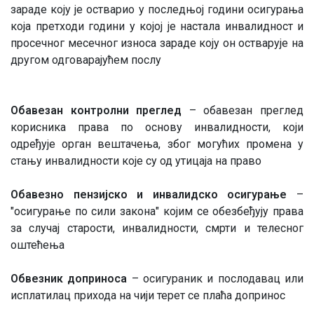
зараде коју је остварио у последњој години осигурања
која претходи години у којој је настала инвалидност и
просечног месечног износа зараде коју он остварује на
другом одговарајућем послу
Обавезан контролни преглед
– обавезан преглед
корисника права по основу инвалидности, који
одређује орган вештачења, због могућих промена у
стању инвалидности које су од утицаја на право
Обавезно пензијско и инвалидско осигурање
–
"осигурање по сили закона" којим се обезбеђују права
за случај старости, инвалидности, смрти и телесног
оштећења
Обвезник доприноса
– осигураник и послодавац или
исплатилац прихода на чији терет се плаћа допринос