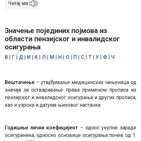
Читај ми
Значење појединих појмова из
области пензијског и инвалидског
осигурања
В
|
Г
|
Д
|
И
|
К
|
Л
|
М
|
Н
|
О
|
П
|
С
|
Т
|
У
|
Ф
|
Ч
Вештачење
– утврђивање медицинских чињеница од
значаја за остваривање права применом прописа из
пензијског и инвалидског осигурања и других прописа,
као и узрока и датума њиховог настанка
Годишњи лични коефицијент
– однос укупне зараде
осигураника, односно основице осигурања почев од 1.