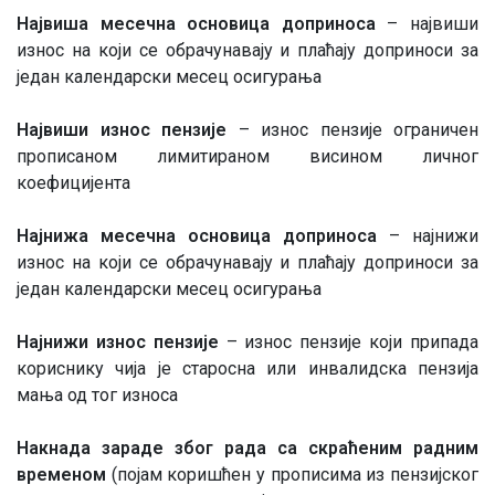
Највиша месечна основица доприноса
– највиши
износ на који се обрачунавају и плаћају доприноси за
један календарски месец осигурања
Највиши износ пензије
– износ пензије ограничен
прописаном лимитираном висином личног
коефицијента
Најнижа месечна основица доприноса
– најнижи
износ на који се обрачунавају и плаћају доприноси за
један календарски месец осигурања
Најнижи износ пензије
– износ пензије који припада
кориснику чија је старосна или инвалидска пензија
мања од тог износа
Накнада зараде због рада са скраћеним радним
временом
(појам коришћен у прописима из пензијског