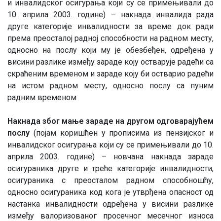
и инвалидског осигурања који су се примењивали до
10. априла 2003. године) – накнада инвалида рада
друге категорије инвалидности за време док ради
према преосталој радној способности на радном месту,
односно на послу који му је обезбеђен, одређена у
висини разлике између зараде коју остварује радећи са
скраћеним временом и зараде коју би остварио радећи
на истом радном месту, односно послу са пуним
радним временом
Накнада због мање зараде на другом одговарајућем
послу
(појам коришћен у прописима из пензијског и
инвалидског осигурања који су се примењивали до 10.
априла 2003. године) – новчана накнада зараде
осигураника друге и треће категорије инвалидности,
осигураника с преосталом радном способношћу,
односно осигураника код кога је утврђена опасност од
настанка инвалидности одређена у висини разлике
између валоризованог просечног месечног износа