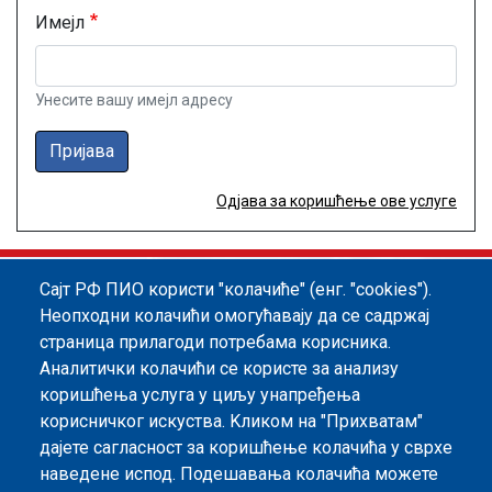
Имејл
Унесите вашу имејл адресу
Пријава
Одјава за коришћење ове услуге
Сајт РФ ПИО користи "колачиће" (енг. "cookies").
Footer menu
Политика квалитета
Информатор
Неопходни колачићи омогућавају да се садржај
страница прилагоди потребама корисника.
Заштита података о личности
Аналитички колачићи се користе за анализу
Информације од јавног значаја
коришћења услуга у циљу унапређења
корисничког искуства. Kликом на "Прихватам"
Мапа сајта
дајете сагласност за коришћење колачића у сврхе
наведене испод. Подешавања колачића можете
Архива