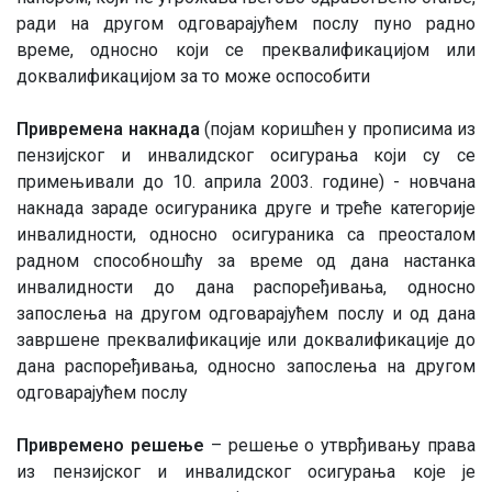
ради на другом одговарајућем послу пуно радно
време, односно који се преквалификацијом или
доквалификацијом за то може оспособити
Привремена накнада
(појам коришћен у прописима из
пензијског и инвалидског осигурања који су се
примењивали до 10. априла 2003. године) - новчана
накнада зараде осигураника друге и треће категорије
инвалидности, односно осигураника са преосталом
радном способношћу за време од дана настанка
инвалидности до дана распоређивања, односно
запослења на другом одговарајућем послу и од дана
завршене преквалификације или доквалификације до
дана распоређивања, односно запослења на другом
одговарајућем послу
Привремено решење
– решење о утврђивању права
из пензијског и инвалидског осигурања које је