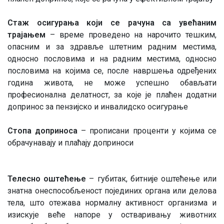
Стаж осигурања који се рачуна са увећаним
трајањем
– време проведено на нарочито тешким,
опасним и за здравље штетним радним местима,
односно пословима и на радним местима, односно
пословима на којима се, после навршења одређених
година живота, не може успешно обављати
професионална делатност, за које је плаћен додатни
допринос за пензијско и инвалидско осигурање
Стопа доприноса
– прописани проценти у којима се
обрачунавају и плаћају доприноси
Телесно оштећење
– губитак, битније оштећење или
знатна онеспособљеност појединих органа или делова
тела, што отежава нормалну активност организма и
изискује веће напоре у остваривању животних