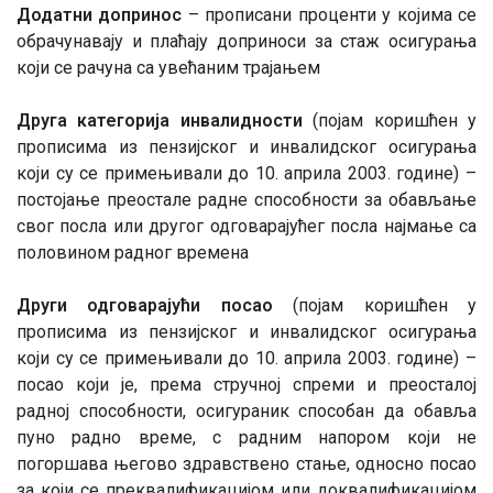
Додатни допринос
– прописани проценти у којима се
обрачунавају и плаћају доприноси за стаж осигурања
који се рачуна са увећаним трајањем
Друга категорија инвалидности
(појам коришћен у
прописима из пензијског и инвалидског осигурања
који су се примењивали до 10. априла 2003. године) –
постојање преостале радне способности за обављање
свог посла или другог одговарајућег посла најмање са
половином радног времена
Други одговарајући посао
(појам коришћен у
прописима из пензијског и инвалидског осигурања
који су се примењивали до 10. априла 2003. године) –
посао који је, према стручној спреми и преосталој
радној способности, осигураник способан да обавља
пуно радно време, с радним напором који не
погоршава његово здравствено стање, односно посао
за који се преквалификацијом или доквалификацијом