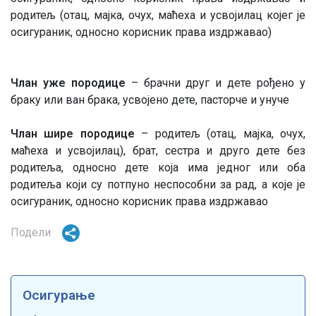
родитељ (отац, мајка, очух, маћеха и усвојилац којег је
осигураник, односно корисник права издржавао)
Члан уже породице
– брачни друг и дете рођено у
браку или ван брака, усвојено дете, пасторче и унуче
Члан шире породице
– родитељ (отац, мајка, очух,
маћеха и усвојилац), брат, сестра и друго дете без
родитеља, односно дете која има једног или оба
родитеља који су потпуно неспособни за рад, а које је
осигураник, односно корисник права издржавао
Подели
Осигурање