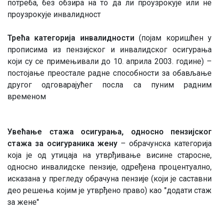
потреба, без обзира на то да ли проузрокује или не
проузрокује инвалидност
Трећа категорија инвалидности
(појам коришћен у
прописима из пензијског и инвалидског осигурања
који су се примењивали до 10. априла 2003. године) –
постојање преостале радне способности за обављање
другог одговарајућег посла са пуним радним
временом
Увећање стажа осигурања, односно пензијског
стажа за осигураника жену
– обрачунска категорија
која је од утицаја на утврђивање висине старосне,
односно инвалидске пензије, одређена процентуално,
исказана у прегледу обрачуна пензије (који је саставни
део решења којим је утврђено право) као "додати стаж
за жене"