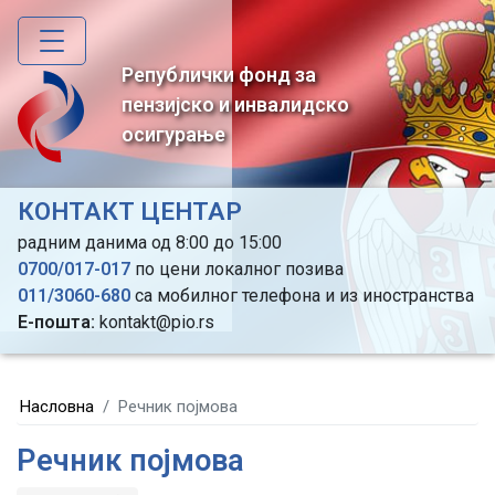
Skip
to
main
Републички фонд за
content
пензијско и инвалидско
осигурање
КОНТАКТ ЦЕНТАР
радним данима од 8:00 до 15:00
0700/017-017
по цени локалног позива
011/3060-680
са мобилног телефона и из иностранства
Е-пошта:
kontakt@pio.rs
Насловна
Речник појмова
Речник појмова