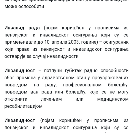
може оспособити
Инвалид рада
(појам коришћен у прописима из
пензијског и инвалидског осигурања који су се
примењивали до 10. априла 2003. године) – осигураник
који права из пензијског и инвалидског осигурања
остварује за случај инвалидности
Инвалидност
– потпуни губитак радне способности
због промена у здравственом стању проузрокованих
повредом на раду, професионалном болешћу,
повредом ван рада или болешћу, које се не могу
отклонити лечењем или медицинском
рехабилитацијом
Инвалидност
(појам коришћен у прописима из
пензијског и инвалидског осигурања који су се