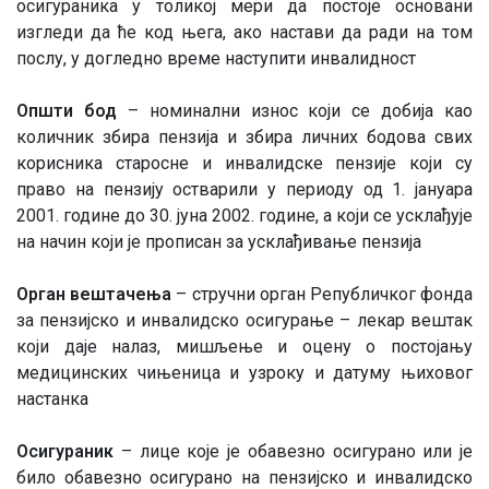
осигураника у толикој мери да постоје основани
изгледи да ће код њега, ако настави да ради на том
послу, у догледно време наступити инвалидност
Општи бод
– номинални износ који се добија као
количник збира пензија и збира личних бодова свих
корисника старосне и инвалидске пензије који су
право на пензију остварили у периоду од 1. јануара
2001. године до 30. јуна 2002. године, а који се усклађује
на начин који је прописан за усклађивање пензија
Орган вештачења
– стручни орган Републичког фонда
за пензијско и инвалидско осигурање – лекар вештак
који даје налаз, мишљење и оцену о постојању
медицинских чињеница и узроку и датуму њиховог
настанка
Осигураник
– лице које је обавезно осигурано или је
било обавезно осигурано на пензијско и инвалидско