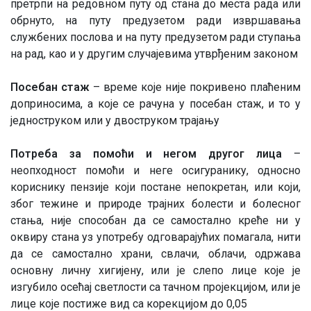
претрпи на редовном путу од стана до места рада или
обрнуто, на путу предузетом ради извршавања
службених послова и на путу предузетом ради ступања
на рад, као и у другим случајевима утврђеним законом
Посебан стаж
– време које није покривено плаћеним
доприносима, а које се рачуна у посебан стаж, и то у
једноструком или у двоструком трајању
Потреба за помоћи и негом другог лица
–
неопходност помоћи и неге осигуранику, односно
кориснику пензије који постане непокретан, или који,
због тежине и природе трајних болести и болесног
стања, није способан да се самостално креће ни у
оквиру стана уз употребу одговарајућих помагала, нити
да се самостално храни, свлачи, облачи, одржава
основну личну хигијену, или је слепо лице које је
изгубило осећај светлости са тачном пројекцијом, или је
лице које постиже вид са корекцијом до 0,05