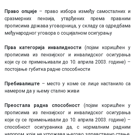
Право опције
– право избора између самосталних и
сразмерних пензија, утврђених према правним
прописима држава уговорница, у складу са одредбама
међународног уговора о социјалном осигурању
Прва категорија инвалидности
(појам коришћен у
прописима из пензијског и инвалидског осигурања
који су се примењивали до 10. априла 2003. године) –
постојање губитка радне способности
Пребивалиште
– место у коме се лице настанило са
намером да у њему стално живи
Преостала радна способност
(појам коришћен у
прописима из пензијског и инвалидског осигурања
који су се примењивали до 10. априла 2003. године) –
способност осигураника да, с нормалним радним
напором, који не угрожава његово здравствено стање,