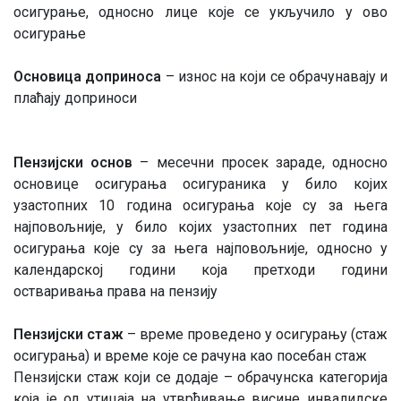
осигурање, односно лице које се укључило у ово
осигурање
Основица доприноса
– износ на који се обрачунавају и
плаћају доприноси
Пензијски основ
– месечни просек зараде, односно
основице осигурања осигураника у било којих
узастопних 10 година осигурања које су за њега
најповољније, у било којих узастопних пет година
осигурања које су за њега најповољније, односно у
календарској години која претходи години
остваривања права на пензију
Пензијски стаж
– време проведено у осигурању (стаж
осигурања) и време које се рачуна као посебан стаж
Пензијски стаж који се додаје – обрачунска категорија
која је од утицаја на утврђивање висине инвалидске