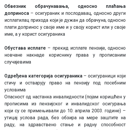
Обвезник обрачунавања, односно плаћања
доприноса
– осигураник и послодавац, односно други
исплатилац прихода који је дужан да обрачуна, односно
плати допринос у своје име и у своју корист или у своје
име, а у корист осигураника
Обустава исплате
– прекид исплате пензије, односно
новчане накнаде кориснику права у прописаним
случајевима
Одређена категорија осигураника
– осигураници који
стичу и остварују право на пензију под посебним
условима
Опасност од настанка инвалидности (појам коришћен у
прописима из пензијског и инвалидског осигурања
који су се примењивали до 10. априла 2003. године) –
утицај услова рада, без обзира на мере заштите на
раду, на здравствено стање и радну способност