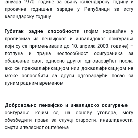
јануара 1970. године за сваку календарску годину и
просечне годишње зараде у Републици за исту
календарску годину
Губитак радне способности
(појам коришћен у
прописима из пензијског и инвалидског осигурања
који су се примењивали до 10. априла 2003. године) –
потпуна и трајна неспособност осигураника за
обављање свог, односно другог одговарајућег посла,
ако се преквалификацијом или доквалификацијом не
може оспособити за други одговарајући посао са
пуним радним временом
Добровољно пензијско и инвалидско осигурање
–
осигурање којим се, на основу уговора, могу
обезбедити права за случај старости, инвалидности,
смрти и телесног оштећења