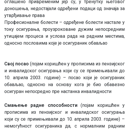
оглашено привременим јер су, у тренутку његовог
доношења, недостајали одређени подаци од значаја за
утврђивање права
Професионалне болести – одређене болести настале у
току осигурања, проузроковане дужим непосредним
утицајем процеса и услова рада на радним местима,
односно пословима које је осигураник обављао
Свој посао
(појам коришћен у прописима из пензијског
и инвалидског осигурања који су се примењивали до
10. априла 2003. године) – посао који је осигураник
обављао, односно на основу кога је био обавезно
осигуран непосредно пре настанка инвалидности
Смањење радне способности
(појам коришћен у
прописима из пензијског и инвалидског осигурања
који су се примењивали до 10. априла 2003. године) –
немогућност осигураника да, с нормалним радним