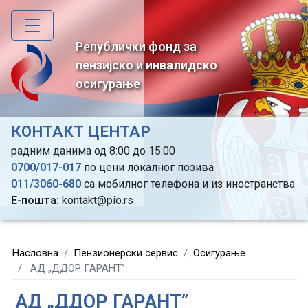
Skip
to
main
Републички фонд за
content
пензијско и инвалидско
осигурање
КОНТАКТ ЦЕНТАР
радним данима од 8:00 до 15:00
0700/017-017
по цени локалног позива
011/3060-680
са мобилног телефона и из иностранства
Е-пошта:
kontakt@pio.rs
Насловна
Пензионерски сервис
Осигурање
АД „ДДОР ГАРАНТ”
АД „ДДОР ГАРАНТ”