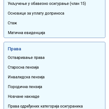
Укључење у обавезно осигурање (члан 15)
Основице за уплату доприноса
Стаж
Матична евиденција
Права
Остваривање права
Старосна пензија
Инвалидска пензија
Породична пензија
Новчане накнаде
Права одређених категорија осигураника