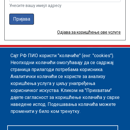
Унесите вашу имејл адресу
Пријава
Одјава за коришћење ове услуге
Сајт РФ ПИО користи "колачиће" (енг. "cookies").
Footer menu
Политика квалитета
Информатор
Неопходни колачићи омогућавају да се садржај
страница прилагоди потребама корисника.
Заштита података о личности
Аналитички колачићи се користе за анализу
Информације од јавног значаја
коришћења услуга у циљу унапређења
корисничког искуства. Kликом на "Прихватам"
Мапа сајта
дајете сагласност за коришћење колачића у сврхе
наведене испод. Подешавања колачића можете
Архива
променити у било ком тренутку.
Политика безбедности информација