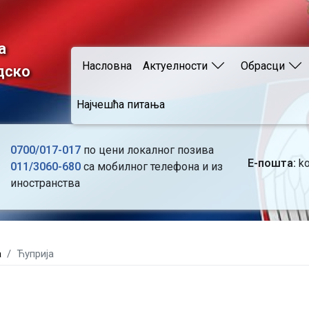
Skip
to
main
а
Main navigation
content
Насловна
Актуелности
Обрасци
дско
Најчешћа питања
0700/017-017
по цени локалног позива
Е-пошта:
ko
011/3060-680
са мобилног телефона и из
иностранства
а
Ћуприја