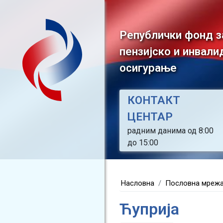
Републички фонд з
пензијско и инвали
осигурање
КОНТАКТ
ЦЕНТАР
радним данима од 8:00
до 15:00
Насловна
Пословна мреж
Ћуприја