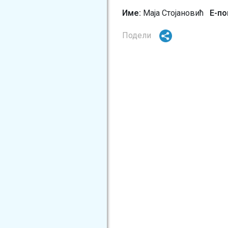
Име:
Маја Стојановић
Е-п
Подели