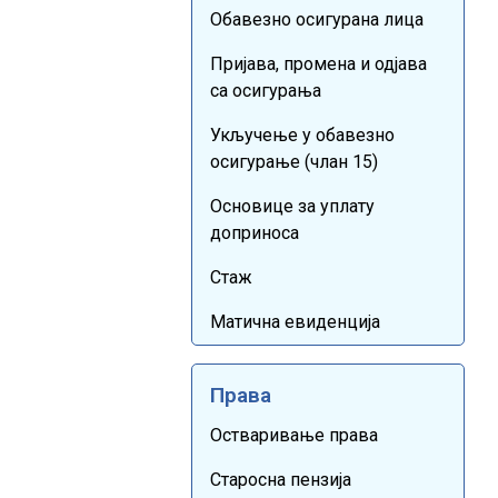
Обавезно осигурана лица
Пријава, промена и одјава
са осигурања
Укључење у обавезно
осигурање (члан 15)
Основице за уплату
доприноса
Стаж
Матична евиденција
Права
Остваривање права
Старосна пензија