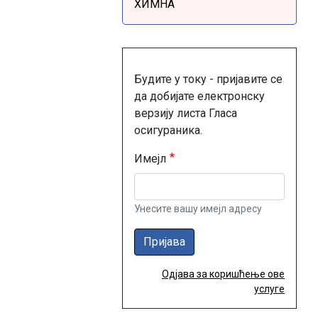
ХИМНА
Будите у току - пријавите се
да добијате електронску
верзију листа Гласа
осигураника.
Имејл
Унесите вашу имејл адресу
Пријава
Одјава за коришћење ове
услуге