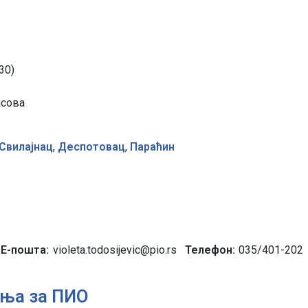
30)
асова
Свилајнац
,
Деспотовац
,
Параћин
Е-пошта
violeta.todosijevic@pio.rs
Телефон
035/401-202
ња за ПИО