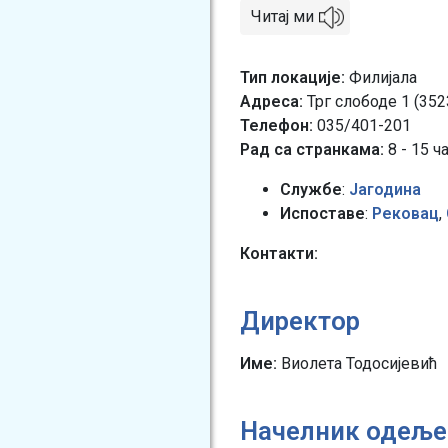
Читај ми
Тип локације
Филијала
Адреса
Трг слободе 1 (352
Телефон
035/401-201
Рад са странкама:
8 - 15 ч
Службе
:
Јагодина
Испоставе
:
Рековац
,
Контакти
Директор
Име:
Виолета Тодосијевић
Начелник одеље