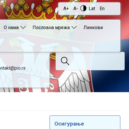
A+
A-
Lat
En
О нама
Пословна мрежа
Линкови
ntakt@pio.rs
Осигурање