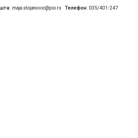
ошта
maja.stojanovic@pio.rs
Телефон
035/401-247