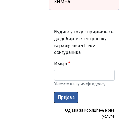
ХИМНА
Будите у току - пријавите се
да добијате електронску
верзију листа Гласа
осигураника.
Имејл
Унесите вашу имејл адресу
Пријава
Одјава за коришћење ове
услуге