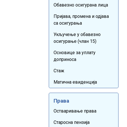
Обавезно осигурана лица
Пријава, промена и одјава
са осигурања
Укључење у обавезно
осигурање (члан 15)
Основице за уплату
доприноса
Стаж
Матична евиденција
Права
Остваривање права
Старосна пензија