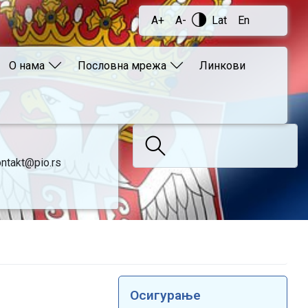
A+
A-
Lat
En
О нама
Пословна мрежа
Линкови
ntakt@pio.rs
Осигурање