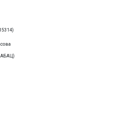
15314)
асова
АБАЦ)