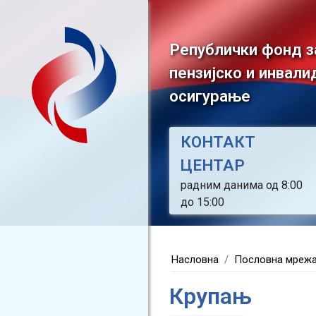
Републички фонд з
пензијско и инвали
осигурање
КОНТАКТ
ЦЕНТАР
радним данима од 8:00
до 15:00
Насловна
Пословна мреж
Крупањ