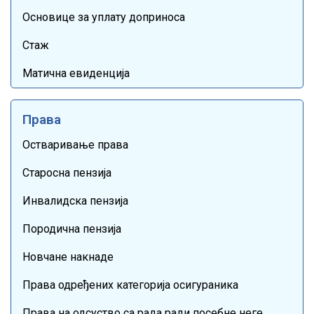
Основице за уплату доприноса
Стаж
Матична евиденција
Права
Остваривање права
Старосна пензија
Инвалидска пензија
Породична пензија
Новчане накнаде
Права одређених категорија осигураника
Права на одсуство са рада ради посебне неге