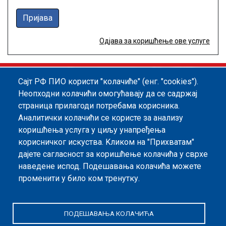
Пријава
Одјава за коришћење ове услуге
Сајт РФ ПИО користи "колачиће" (енг. "cookies").
Footer menu
Политика квалитета
Информатор
Неопходни колачићи омогућавају да се садржај
страница прилагоди потребама корисника.
Заштита података о личности
Аналитички колачићи се користе за анализу
Информације од јавног значаја
коришћења услуга у циљу унапређења
корисничког искуства. Kликом на "Прихватам"
Мапа сајта
дајете сагласност за коришћење колачића у сврхе
наведене испод. Подешавања колачића можете
Архива
променити у било ком тренутку.
Политика безбедности информација
ПОДЕШАВАЊА КОЛАЧИЋА