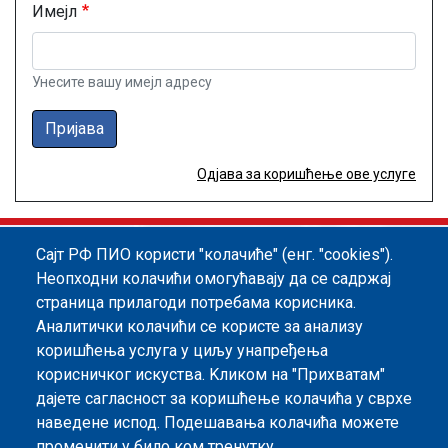
Имејл
Унесите вашу имејл адресу
Пријава
Одјава за коришћење ове услуге
Сајт РФ ПИО користи "колачиће" (енг. "cookies").
Footer menu
Политика квалитета
Информатор
Неопходни колачићи омогућавају да се садржај
страница прилагоди потребама корисника.
Заштита података о личности
Аналитички колачићи се користе за анализу
Информације од јавног значаја
коришћења услуга у циљу унапређења
корисничког искуства. Kликом на "Прихватам"
Мапа сајта
дајете сагласност за коришћење колачића у сврхе
наведене испод. Подешавања колачића можете
Архива
променити у било ком тренутку.