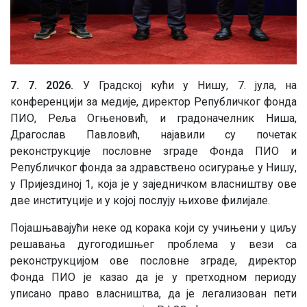
7. 7. 2026.
У Градској кући у Нишу, 7. јула, на
конференцији за медије, директор Републичког фонда
ПИО, Реља Огњеновић, и градоначелник Ниша,
Драгослав Павловић, најавили су почетак
реконструкције пословне зграде Фонда ПИО и
Републичког фонда за здравствено осигурање у Нишу,
у Пријездиној 1, која је у заједничком власништву ове
две институције и у којој послују њихове филијале.
Појашњавајући неке од корака који су учињени у циљу
решавања дугогодишњег проблема у вези са
реконструкцијом ове пословне зграде, директор
Фонда ПИО је казао да је у претходном периоду
уписано право власништва, да је легализован пети