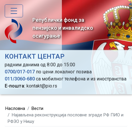
Skip
to
main
Републички фонд за
content
пензијско и инвалидско
осигурање
КОНТАКТ ЦЕНТАР
радним данима од 8:00 до 15:00
0700/017-017
по цени локалног позива
011/3060-680
са мобилног телефона и из иностранства
Е-пошта:
kontakt@pio.rs
Насловна
Вести
Најављена реконструкција пословне зграде РФ ПИО и
РФЗО у Нишу