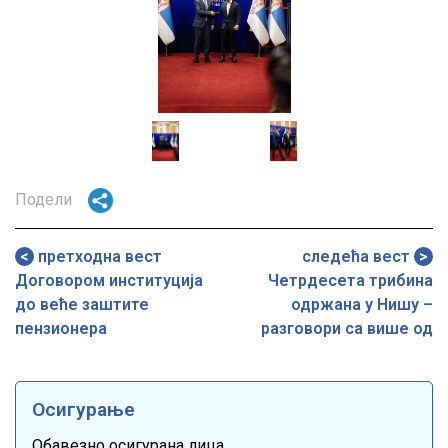
Image
Image
Подели
претходна вест
следећа вест
Договором институција
Четрдесета трибина
до веће заштите
одржана у Нишу –
пензионера
разговори са више од
10.000 пензионера до
сада
Осигурање
Обавезно осигурана лица