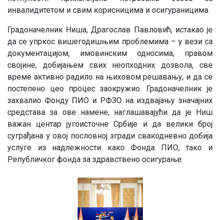
инвалидитетом и свим корисницима и осигураницима.
Градоначелник Ниша, Драгослав Павловић, истакао је
да се упркос вишегодишњим проблемима – у вези са
документацијом, имовинским односима, правом
својине, добијањем свих неопходних дозвола, све
време активно радило на њиховом решавању, и да се
постепено цео процес заокружио. Градоначелник је
захвалио Фонду ПИО и РФЗО на издвајању значајних
средстава за ове намене, наглашавајући да је Ниш
важан центар југоисточне Србије и да велики број
суграђана у овој пословној згради свакодневно добија
услуге из надлежности како Фонда ПИО, тако и
Републичког фонда за здравствено осигурање.
Image
Image