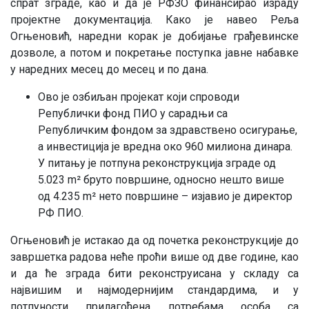
спрат зграде, као и да је РФЗО финансирао израду
пројектне документација. Како је навео Реља
Огњеновић, наредни корак је добијање грађевинске
дозволе, а потом и покретање поступка јавне набавке
у наредних месец до месец и по дана.
Ово је озбиљан пројекат који спроводи
Републички фонд ПИО у сарадњи са
Републичким фондом за здравствено осигурање,
а инвестиција је вредна око 960 милиона динара.
У питању је потпуна реконструкција зграде од
5.023 m² бруто површине, односно нешто више
од 4.235 m² нето површине – изјавио је директор
РФ ПИО.
Огњеновић је истакао да од почетка реконструкције до
завршетка радова неће проћи више од две године, као
и да ће зграда бити реконструисана у складу са
највишим и најмодернијим стандардима, и у
потпуности прилагођена потребама особа са