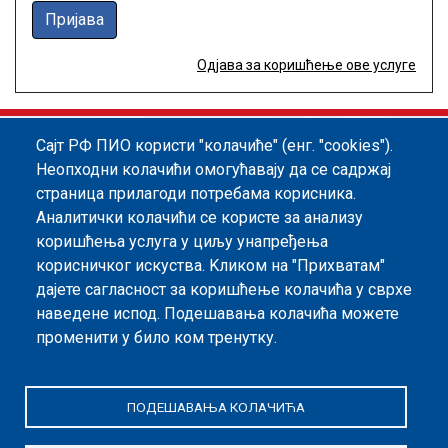
Пријава
Одјава за коришћење ове услуге
Сајт РФ ПИО користи "колачиће" (енг. "cookies").
Footer menu
Политика квалитета
Информатор
Неопходни колачићи омогућавају да се садржај
страница прилагоди потребама корисника.
Заштита података о личности
Аналитички колачићи се користе за анализу
Информације од јавног значаја
коришћења услуга у циљу унапређења
корисничког искуства. Kликом на "Прихватам"
Мапа сајта
дајете сагласност за коришћење колачића у сврхе
наведене испод. Подешавања колачића можете
Архива
променити у било ком тренутку.
Политика безбедности информација
ПОДЕШАВАЊА КОЛАЧИЋА