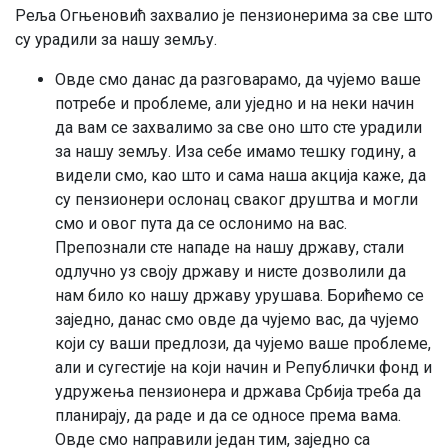
Реља Огњеновић захвалио је пензионерима за све што
су урадили за нашу земљу.
Овде смо данас да разговарамо, да чујемо ваше
потребе и проблеме, али уједно и на неки начин
да вам се захвалимо за све оно што сте урадили
за нашу земљу. Иза себе имамо тешку годину, а
видели смо, као што и сама наша акција каже, да
су пензионери ослонац сваког друштва и могли
смо и овог пута да се ослонимо на вас.
Препознали сте нападе на нашу државу, стали
одлучно уз своју државу и нисте дозволили да
нам било ко нашу државу урушава. Борићемо се
заједно, данас смо овде да чујемо вас, да чујемо
који су ваши предлози, да чујемо ваше проблеме,
али и сугестије на који начин и Републички фонд и
удружења пензионера и држава Србија треба да
планирају, да раде и да се односе према вама.
Овде смо направили један тим, заједно са