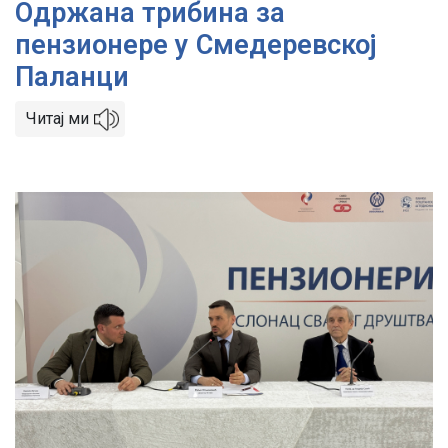
Одржана трибина за
пензионерe у Смедеревској
Паланци
Читај ми
Image