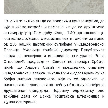
19. 2. 2026. С циљем да се приближи пензионерима, да
чује њихове потребе и помогне им да се друштвено
активирају у трећем добу, Фонд ПИО организовао је
још једно дружење с корисницима и трибину за више
од 250 наших најстаријих суграђана у Смедеревској
Паланци. Учесници трибине, директор Републичког
фонда за пензијско и инвалидско осигурање, Реља
Огњеновић, председник Савеза пензионера Србије,
проф. др Андреја Савић и председник општине
Смедеревска Паланка, Никола Вучен, одговарали су на
бројна питања пензионера, која су се односила на
њихова интересовања и потребе у области унапређења
друштвеног стандарда. Подршку одржавању ове
трибине дали су Банка Поштанска штедионица и
Дунав осигурање.