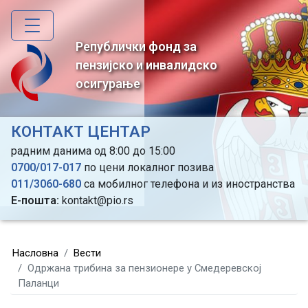
Skip
to
main
Републички фонд за
content
пензијско и инвалидско
осигурање
КОНТАКТ ЦЕНТАР
радним данима од 8:00 до 15:00
0700/017-017
по цени локалног позива
011/3060-680
са мобилног телефона и из иностранства
Е-пошта:
kontakt@pio.rs
Насловна
Вести
Одржана трибина за пензионерe у Смедеревској
Паланци