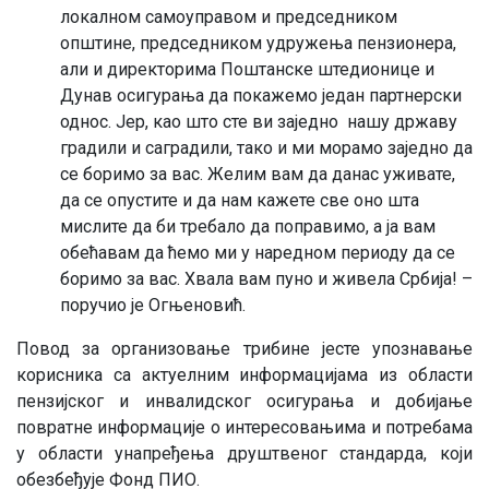
локалном самоуправом и председником
општине, председником удружења пензионера,
али и директорима Поштанске штедионице и
Дунав осигурања да покажемо један партнерски
однос. Јер, као што сте ви заједно нашу државу
градили и саградили, тако и ми морамо заједно да
се боримо за вас. Желим вам да данас уживате,
да се опустите и да нам кажете све оно шта
мислите да би требало да поправимо, а ја вам
обећавам да ћемо ми у наредном периоду да се
боримо за вас. Хвала вам пуно и живела Србија! –
поручио је Огњеновић.
Повод за организовање трибине јесте упознавање
корисника са актуелним информацијама из области
пензијског и инвалидског осигурања и добијање
повратне информације o интересовањима и потребама
у области унапређења друштвеног стандарда, који
обезбеђује Фонд ПИО.