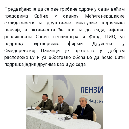
Предвиђено је да се ове трибине одрже у свим већим
градовима Србије у оквиру Међугенерацијске
солидарности и друштвене инклузије корисника
пензија, а активности ће, као и до сада, заједно
реализовати Савез пензионера и Фонд ПИО, уз
подршку партнерских фирми. Дружење у
Смедеревској Паланци је протекло у добром
расположењу и уз обострано обећање да ћемо бити
подршка једни другима као и до сада.
Image
Image