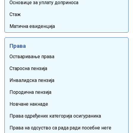
Основице за уплату доприноса
Стаж
Матична евиденција
Права
Остваривање права
Старосна пензија
Инвалидска пензија
Породична пензија
Новчане накнаде
Права одређених категорија осигураника
Права на одсуство са рада ради посебне неге