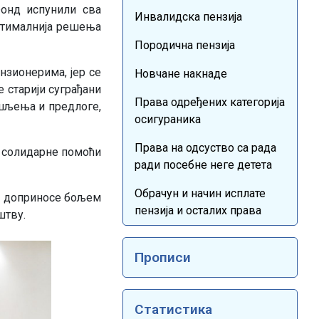
онд испунили сва
Инвалидска пензија
оптималнија решења
Породична пензија
ензионерима, јер се
Новчане накнаде
е старији суграђани
Права одређених категорија
ишљења и предлогe,
осигураника
Права на одсуство са рада
а солидарне помоћи
ради посебне неге детета
Обрачун и начин исплате
е доприносе бољем
пензија и осталих права
штву.
Прописи
Статистика