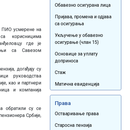
Обавезно осигурана лица
Пријава, промена и одјава
са осигурања
 ПИО усмерене на
Укључење у обавезно
 са корисницима
осигурање (члан 15)
нђеловцу где је
дњи са Савезом
Основице за уплату
доприноса
нзија, догађају су
Стаж
ици руководства
је, као и партнери
Матична евиденција
ица и компанија
Права
а обратили су се
Остваривање права
пензионера Србије,
Старосна пензија