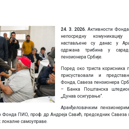
24. 3. 2026.
Активности Фонда
непосредну комуникацију
настављене су данас у Ара
одржана трибина у сара
пензионера Србије.
Поред око триста корисника пе
присуствовали и представн
Фонда, Савеза пензионера Срби
– Банка Поштанска штедион
„Дунав осигурање“.
Аранђеловачким пензионерим
Фонда ПИО, проф. др Андреја Савић, председник Савеза 
к локалне самоуправе.