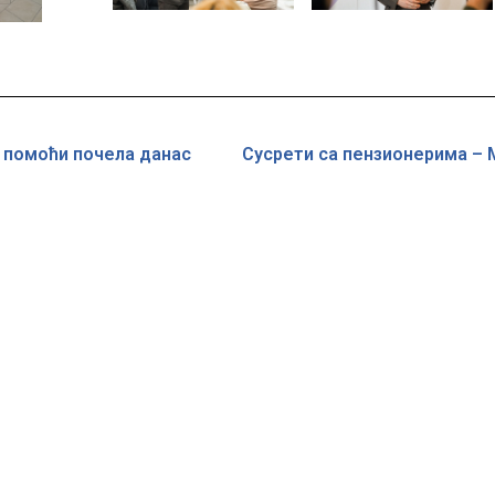
 помоћи почeла данас
Сусрети са пензионерима –