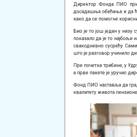
Директор Фонда ПИО прис
досадашња обећања и да ће
како да се помогне корисн
Био је то још један у низу
показало да је то најбољи 
свакодневно сусрећу. Сами
што је разговор учинило д
Пре почетка трибине, у Уд
а прве пакете је уручио д
Фонд ПИО наставља да гра
квалитету живота пензион
Image
Image
Image
Image