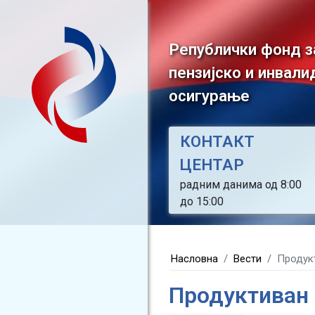
Републички фонд з
пензијско и инвали
осигурање
КОНТАКТ
ЦЕНТАР
радним данима од 8:00
до 15:00
Насловна
Вести
Продук
Продуктиван 