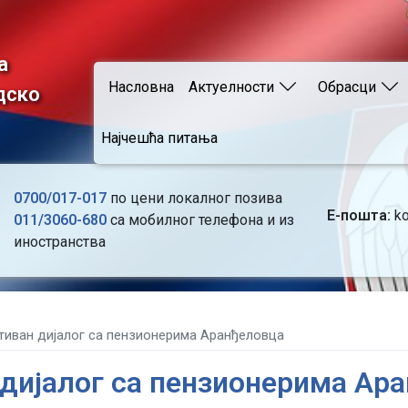
Skip
to
main
а
Main navigation
content
Насловна
Актуелности
Обрасци
дско
Најчешћа питања
0700/017-017
по цени локалног позива
Е-пошта:
ko
011/3060-680
са мобилног телефона и из
иностранства
тиван дијалог са пензионерима Аранђеловца
дијалог са пензионерима Ар