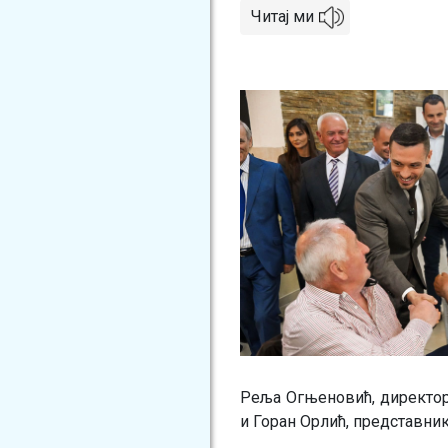
Читај ми
Image
Реља Огњеновић, директор 
и Горан Орлић, представни