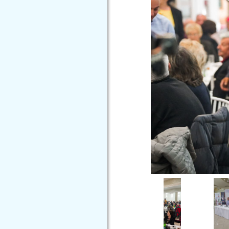
Image
Image
Image