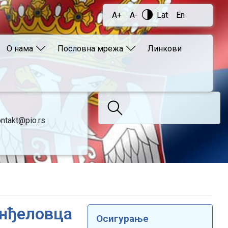
A+
A-
Lat
En
О нама
Пословна мрежа
Линкови
ntakt@pio.rs
анђеловца
Осигурање