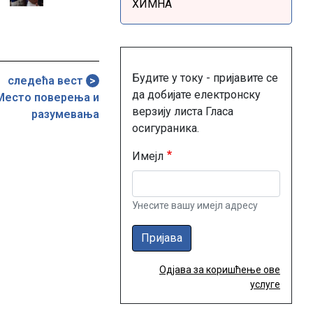
ХИМНА
Будите у току - пријавите се
следећа вест
да добијате електронску
 Место поверења и
верзију листа Гласа
разумевања
осигураника.
Имејл
Унесите вашу имејл адресу
Пријава
Одјава за коришћење ове
услуге